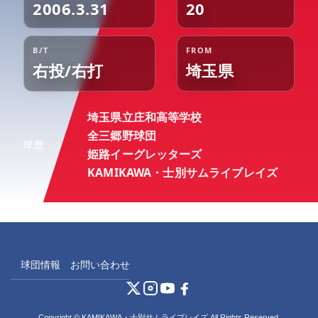
2006.3.31
20
B/T
FROM
右投/右打
埼玉県
埼玉県立庄和高等学校
全三郷野球団
球歴
姫路イーグレッターズ
KAMIKAWA・士別サムライブレイズ
球団情報
お問い合わせ
Copyright © KAMIKAWA・士別サムライブレイズ All Rights Reserved.