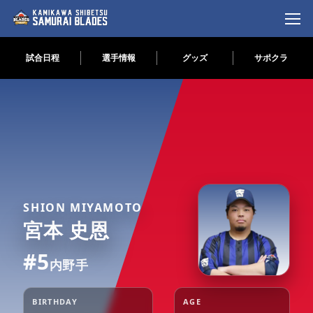
試合日程
選手情報
グッズ
サポクラ
コ
ナ
ン
ビ
テ
ゲ
ン
ー
ツ
シ
へ
ョ
ス
ン
キ
に
ッ
移
プ
動
SHION MIYAMOTO
宮本 史恩
#5
内野手
BIRTHDAY
AGE