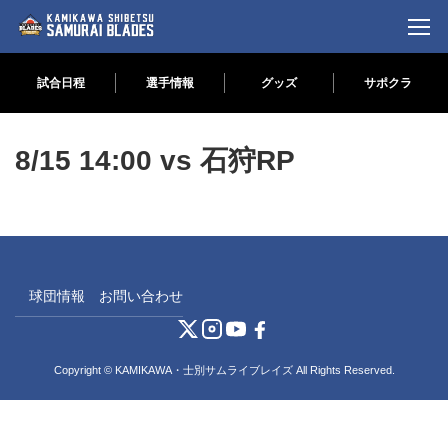
試合日程
選手情報
グッズ
サポクラ
コ
ナ
ン
ビ
8/15 14:00 vs 石狩RP
テ
ゲ
ン
ー
ツ
シ
へ
ョ
ス
ン
キ
に
ッ
移
プ
動
球団情報
お問い合わせ
Copyright © KAMIKAWA・士別サムライブレイズ All Rights Reserved.