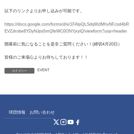
以下のリンクよりお申し込みが可能です。
https://docs.google.com/forms/d/e/1FAIpQLSdqMzlMhvNFcsd4bR
EVZdrobe8YDyNJps5mQfeWC0ONYjxyiQ/viewform?usp=header
開幕前に気になることを是非ご質問ください！(締切4月20日）
皆様のご来場心よりお待ちしております！！
EVENT
カテゴリー
球団情報
お問い合わせ