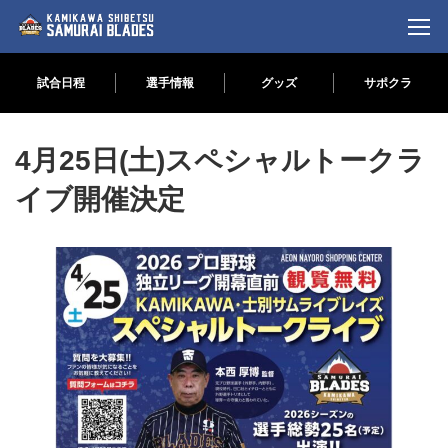
試合日程
選手情報
グッズ
サポクラ
コ
ナ
ン
ビ
4月25日(土)スペシャルトークラ
テ
ゲ
ン
ー
ツ
シ
イブ開催決定
へ
ョ
ス
ン
キ
に
ッ
移
プ
動