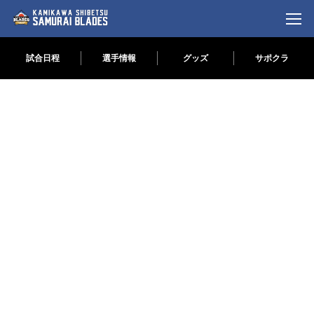
試合日程
選手情報
グッズ
サポクラ
コ
ナ
ン
ビ
テ
ゲ
NEWS
NEWS
ン
ー
ツ
シ
タバ―レス選手兼投手コーチ自由契約の
へ
ョ
お知らせ
ス
ン
2026年5月27日
キ
に
この度、KAMIKAWA・士別サムライブレイズで
ッ
移
は、下記選手兼投手コーチの退団が決定しまし
プ
動
たのでお知らせいたします。 ■退団(自由契約)
タバ―レス 選手兼投手コーチ ■タバ―レス選
手兼投手コーチからのコメント 短い期間 […]
続きを読む
EVENT
EVENT