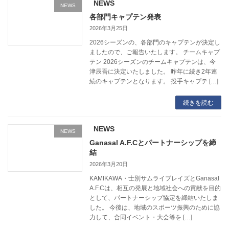
NEWS
NEWS
各部門キャプテン発表
2026年3月25日
2026シーズンの、各部門のキャプテンが決定し
ましたので、ご報告いたします。 チームキャプ
テン 2026シーズンのチームキャプテンは、今
津辰吾に決定いたしました。 昨年に続き2年連
続のキャプテンとなります。 投手キャプテ […]
続きを読む
NEWS
NEWS
Ganasal A.F.Cとパートナーシップを締
結
2026年3月20日
KAMIKAWA・士別サムライブレイズとGanasal
A.F.Cは、相互の発展と地域社会への貢献を目的
として、パートナーシップ協定を締結いたしま
した。 今後は、地域のスポーツ振興のために協
力して、合同イベント・大会等を […]