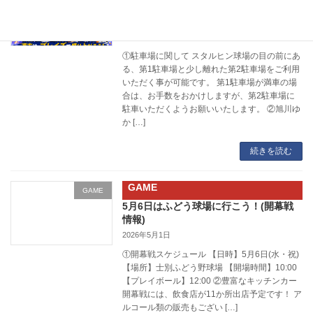
5月30日(土)5月31日(日)ホームゲーム情
報 atスタルヒン球場
2026年5月27日
①駐車場に関して スタルヒン球場の目の前にあ
る、第1駐車場と少し離れた第2駐車場をご利用
いただく事が可能です。 第1駐車場が満車の場
合は、お手数をおかけしますが、第2駐車場に
駐車いただくようお願いいたします。 ②旭川ゆ
か […]
続きを読む
GAME
GAME
5月6日はふどう球場に行こう！(開幕戦
情報)
2026年5月1日
①開幕戦スケジュール 【日時】5月6日(水・祝)
【場所】士別ふどう野球場 【開場時間】10:00
【プレイボール】12:00 ②豊富なキッチンカー
開幕戦には、飲食店が11か所出店予定です！ ア
ルコール類の販売もござい […]