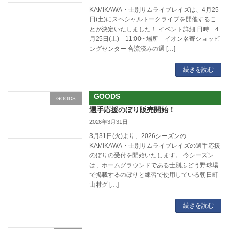
KAMIKAWA・士別サムライブレイズは、4月25
日(土)にスペシャルトークライブを開催するこ
とが決定いたしました！ イベント詳細 日時 4
月25日(土) 11:00~ 場所 イオン名寄ショッピ
ングセンター 合流済みの選 […]
続きを読む
GOODS
GOODS
選手応援のぼり販売開始！
2026年3月31日
3月31日(火)より、2026シーズンの
KAMIKAWA・士別サムライブレイズの選手応援
のぼりの受付を開始いたします。 今シーズン
は、ホームグラウンドである士別ふどう野球場
で掲載するのぼりと練習で使用している朝日町
山村グ […]
続きを読む